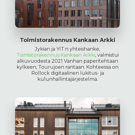
Toimistorakennus Kankaan Arkki
Jykian ja YIT:n yhteishanke,
Toimistorakennus Kankaan Arkki
, valmistui
alkuvuodesta 2021 Vanhan paperitehtaan
kylkeen, Tourujoen rantaan. Kohteessa on
Rollock digitaalinen lukitus- ja
kulunhallintajärjestelmä.