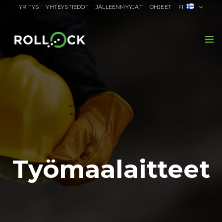
Skip
YRITYS
YHTEYSTIEDOT
JÄLLEENMYYJÄT
OHJEET
FI
to
content
Työmaalaitteet