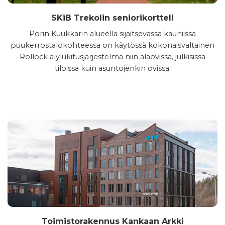
SKiB
Trekolin
seniorikortteli
Porin Kuukkarin alueella sijaitsevassa kauniissa
puukerrostalokohteessa on käytössä kokonaisvaltainen
Rollock älylukitusjärjestelmä niin alaovissa, julkisissa
tiloissa kuin asuntojenkin ovissa.
Toimistorakennus Kankaan Arkki