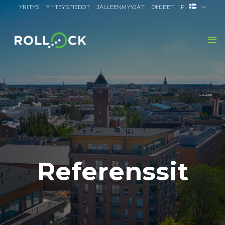
Skip
YRITYS
YHTEYSTIEDOT
JÄLLEENMYYJÄT
OHJEET
FI
to
content
Referenssit