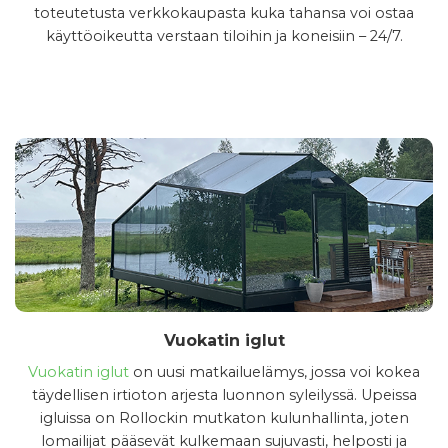
toteutetusta verkkokaupasta kuka tahansa voi ostaa
käyttöoikeutta verstaan tiloihin ja koneisiin – 24/7.
Vuokatin iglut
Vuokatin iglut
on uusi matkailuelämys, jossa voi kokea
täydellisen irtioton arjesta luonnon syleilyssä. Upeissa
igluissa on Rollockin mutkaton kulunhallinta, joten
lomailijat pääsevät kulkemaan sujuvasti, helposti ja