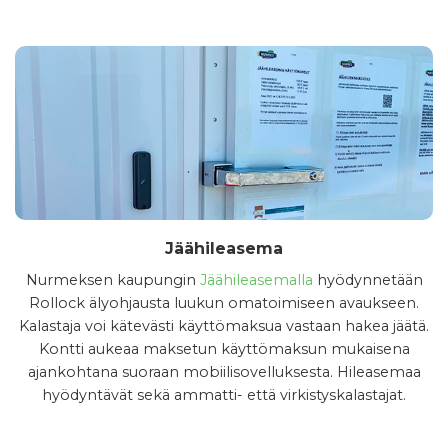
Jäähileasema
Nurmeksen kaupungin
Jäähileasemalla
hyödynnetään
Rollock älyohjausta luukun omatoimiseen avaukseen.
Kalastaja voi kätevästi käyttömaksua vastaan hakea jäätä.
Kontti aukeaa maksetun käyttömaksun mukaisena
ajankohtana suoraan mobiilisovelluksesta. Hileasemaa
hyödyntävät sekä ammatti- että virkistyskalastajat.