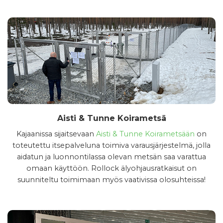
Aisti & Tunne Koirametsä
Kajaanissa sijaitsevaan
Aisti & Tunne Koirametsään
on
toteutettu itsepalveluna toimiva varausjärjestelmä, jolla
aidatun ja luonnontilassa olevan metsän saa varattua
omaan käyttöön. Rollock älyohjausratkaisut on
suunniteltu toimimaan myös vaativissa olosuhteissa!