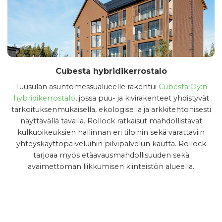
Cubesta hybridikerrostalo
Tuusulan asuntomessualueelle rakentui
Cubesta Oy:n
hybridi­kerrostalo
, jossa puu- ja kivirakenteet yhdistyvät
tarkoituksen­mukaisella, ekologisella ja arkkitehtonisesti
näyttävällä tavalla. Rollock ratkaisut mahdollistavat
kulkuoikeuksien hallinnan eri tiloihin sekä varattaviin
yhteyskäyttöpalveluihin pilvipalvelun kautta. Rollock
tarjoaa myös etäavausmahdollisuuden sekä
avaimettoman liikkumisen kiinteistön alueella.