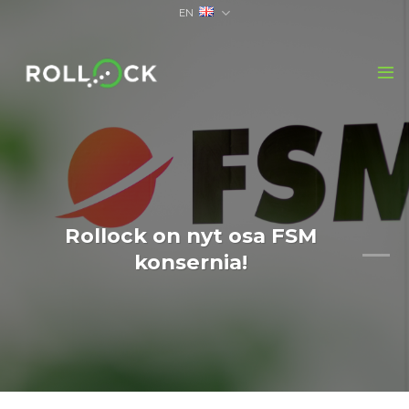
Skip
EN
to
content
Rollock on nyt osa FSM
konsernia!