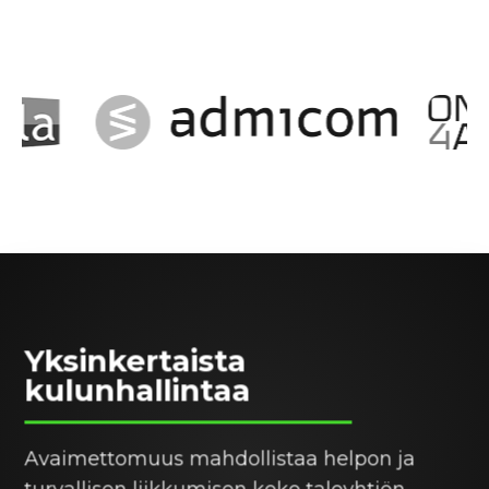
Yksinkertaista
kulunhallintaa
Avaimettomuus mahdollistaa helpon ja
turvallisen liikkumisen koko taloyhtiön