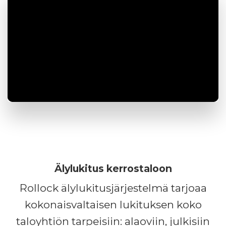
Älylukitus kerrostaloon
Rollock älylukitusjärjestelmä tarjoaa
kokonaisvaltaisen lukituksen koko
taloyhtiön tarpeisiin: alaoviin, julkisiin