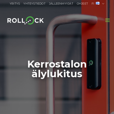
Skip
YRITYS
YHTEYSTIEDOT
JÄLLEENMYYJÄT
OHJEET
FI
to
content
Kerrostalon
älylukitus