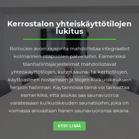
Kerrostalon yhteiskäyttötilojen
lukitus
Rollockin avoin rajapinta mahdollistaa integraatiot
kolmannen osapuolen palveluihin. Esimerkiksi
tilanhallintajärjestelmät mahdollistavat
yhteiskäyttötilojen, kuten sauna- tai kerhotilojen,
käyttöasteen nostamisen ja tilojen kulkuoikeuksien
helpon hallinnan. Käytännössä tämä voi tarkoittaa
esimerkiksi, että asukas saa saunavuoroa
varatessaan kulkuoikeuden saunatiloihin, joka on
voimassa ainoastaan hänen saunavuoronsa aikana.
KYSY LISÄÄ