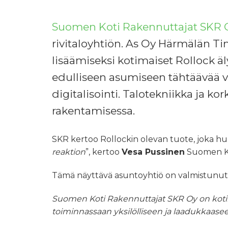
Suomen Koti Rakennuttajat SKR 
rivitaloyhtiön. As Oy Härmälän 
lisäämiseksi kotimaiset Rollock ä
edulliseen asumiseen tähtäävää va
digitalisointi. Talotekniikka ja k
rakentamisessa.
SKR kertoo Rollockin olevan tuote, joka hu
reaktion
”, kertoo
Vesa Pussinen
Suomen Ko
Tämä näyttävä asuntoyhtiö on valmistunut 
Suomen Koti Rakennuttajat SKR Oy on kotim
toiminnassaan yksilölliseen ja laadukkaas