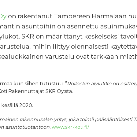
Oy
on rakentanut Tampereen Härmälään hui
Timantin asuntoihin on asennettu asuinmuk
lylukot. SKR on määrittänyt keskeiseksi tavo
rustelua, mihin liittyy olennaisesti käytet
orkealuokkainen varustelu ovat tarkkaan mietit
rmaa kun siihen tutustuu. ”
Rollockin älylukko on esitte
ti Rakennuttajat SKR Oy:stä.
kesällä 2020.
ainen rakennusalan yritys, joka toimii pääsääntöisesti
een asuntotuotantoon.
www.skr-koti.fi/