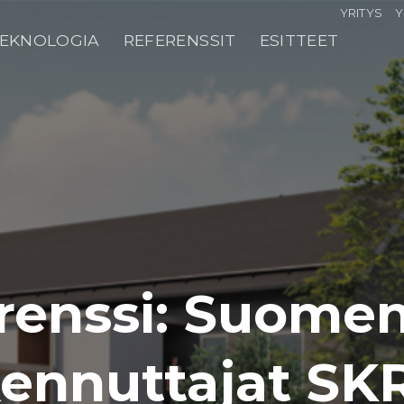
YRITYS
Y
EKNOLOGIA
REFERENSSIT
ESITTEET
renssi: Suomen
ennuttajat SK