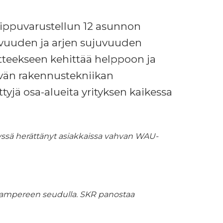
ppuvarustellun 12 asunnon
avuuden ja arjen sujuvuuden
itteekseen kehittää helppoon ja
tävän rakennustekniikan
tyjä osa-alueita yrityksen kaikessa
lyssä herättänyt asiakkaissa vahvan WAU-
 Tampereen seudulla. SKR panostaa