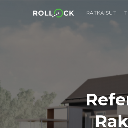
Skip
to
RATKAISUT
T
content
Refe
Rak