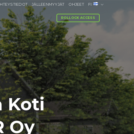
HTEYSTIEDOT
JÄLLEENMYYJÄT
OHJEET
FI
ROLLOCK ACCESS
 Koti
R Oy