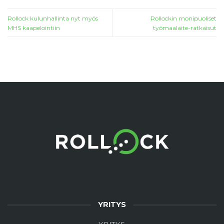
Rollock kulunhallinta nyt myös
Rollockin monipuoliset
MHS kaapelointiin
työmaalaite-ratkaisut
YRITYS