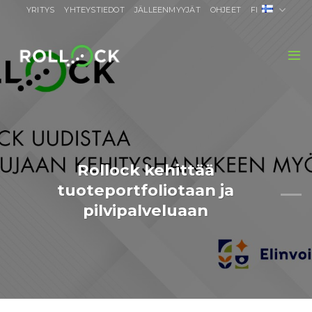
Skip
YRITYS
YHTEYSTIEDOT
JÄLLEENMYYJÄT
OHJEET
FI
to
content
Rollock kehittää
tuoteportfoliotaan ja
pilvipalveluaan