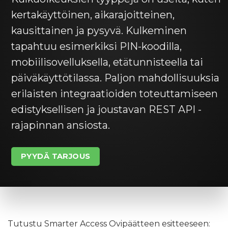
kertakäyttöinen, aikarajoitteinen,
kausittainen ja pysyvä. Kulkeminen
tapahtuu esimerkiksi PIN-koodilla,
mobiilisovelluksella, etätunnisteella tai
päiväkäyttötilassa. Paljon mahdollisuuksia
erilaisten integraatioiden toteuttamiseen
edistyksellisen ja joustavan REST API -
rajapinnan ansiosta.
PYYDÄ TARJOUS
Tutustu Smarter Access Ovipäätteen esitteeseen: