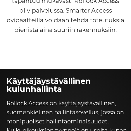
tapahtuu mukavasti Rollock Access
pilvipalvelussa. Smarter Access
ovipäätteillä voidaan tehdä toteutuksia
pienistä aina suuriin rakennuksiin.
Käyttäjäystävällinen
kulunhallinta
Rollock Access on käyttäjäystävällinen,
suomenkielinen hallintasovellus, jossa on
monipuoliset hallintaominaisuudet.
Kulkuoikeuksien tyyppejä on useita, kuten